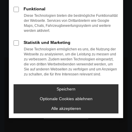
+49 4295 557
Funktional
Telefon
Diese Technologien bieten die bestmögliche Funktionalität
der Webseite. Services von Drittanbietern wie Google
+49 4295 557
Maps, Chats, Fahrzeugbewertungssystem und weitere
werden aktiviert.
Öffnungszeiten
MO-DO: 07:30 bis 18:00 Uhr
Statistik und Marketing
FR: 07:30 bis 17:30 Uhr
Diese Technologien ermöglichen es uns, die Nutzung der
Webseite zu analysieren, um die Leistung zu messen und
zu verbessern. Zudem werden Technologien eingesetzt,
die von dritten Werbetreibenden verwendet werden, um
Sie auf anderen Webseiten zu verfolgen und um Anzeigen
zu schalten, die für Ihre Interessen relevant sind.
Es wird versucht, Inhalte von
www.google.com
zu laden. Dabei
Speichern
können Daten an Dritte weitergegeben werden. Wenn Sie damit
einverstanden sind, klicken Sie bitte auf "Bestätigen".
Optionale Cookies ablehnen
Bestätigen
Alle akzeptieren