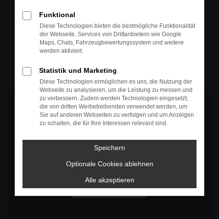
+49 4295 557
Funktional
Telefon
Diese Technologien bieten die bestmögliche Funktionalität
der Webseite. Services von Drittanbietern wie Google
+49 4295 557
Maps, Chats, Fahrzeugbewertungssystem und weitere
werden aktiviert.
Öffnungszeiten
MO-DO: 07:30 bis 18:00 Uhr
Statistik und Marketing
FR: 07:30 bis 17:30 Uhr
Diese Technologien ermöglichen es uns, die Nutzung der
Webseite zu analysieren, um die Leistung zu messen und
zu verbessern. Zudem werden Technologien eingesetzt,
die von dritten Werbetreibenden verwendet werden, um
Sie auf anderen Webseiten zu verfolgen und um Anzeigen
zu schalten, die für Ihre Interessen relevant sind.
Es wird versucht, Inhalte von
www.google.com
zu laden. Dabei
Speichern
können Daten an Dritte weitergegeben werden. Wenn Sie damit
einverstanden sind, klicken Sie bitte auf "Bestätigen".
Optionale Cookies ablehnen
Bestätigen
Alle akzeptieren