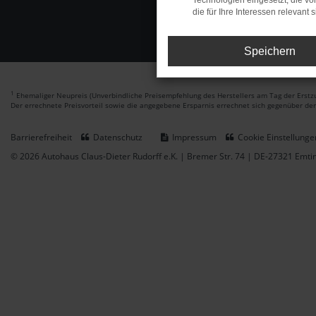
Technologien eingesetzt, die v
die für Ihre Interessen relevant s
Speichern
1
Ehemaliger Neupreis (Unverbindliche Preisempfehlung des Herstellers am Tag der Erstzu
Der errechnete Preisvorteil sowie die angegebene Ersparnis errechnet sich gegenüber de
Barrierefreiheit
Datenschutz
Impressum
Cookie Einstellunge
© 2026 Autohaus Claus-Dieter Rudorff e.K. | Bremer Str. 74 | DE-27321 Emt