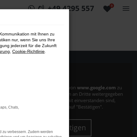
+49 4295 557
0
 Kommunikation mit Ihnen zu
stiken nur, wenn Sie uns Ihre
ung jederzeit für die Zukunft
ärung
,
Cookie-Richtlinie
.
Es wird versucht, Inhalte von
www.google.com
zu
laden. Dabei können Daten an Dritte weitergegeben
werden. Wenn Sie damit einverstanden sind,
klicken Sie bitte auf "Bestätigen".
Maps, Chats,
Bestätigen
nd zu verbessern. Zudem werden