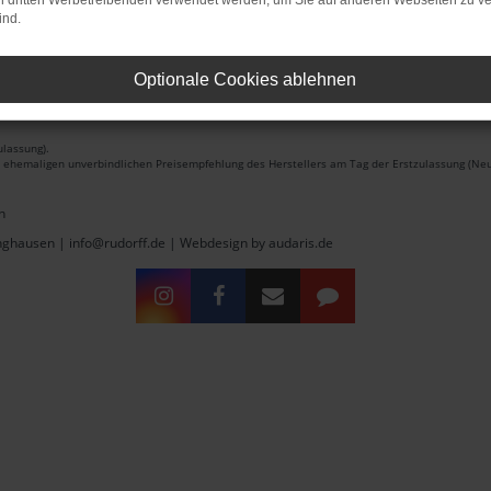
on dritten Werbetreibenden verwendet werden, um Sie auf anderen Webseiten zu ve
ind.
Optionale Cookies ablehnen
lassung).
r ehemaligen unverbindlichen Preisempfehlung des Herstellers am Tag der Erstzulassung (Neu
n
inghausen | info@rudorff.de |
Webdesign by audaris.de