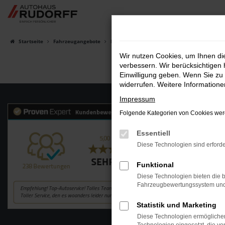
Zum
Hauptinhalt
springen
Startseite
Fahrzeugangebote
Fahrzeugsuche
Wir nutzen Cookies, um Ihnen d
verbessern. Wir berücksichtigen 
Einwilligung geben. Wenn Sie zu 
widerrufen. Weitere Information
Impressum
Folgende Kategorien von Cookies werd
Essentiell
Diese Technologien sind erforde
Funktional
Diese Technologien bieten die b
Fahrzeugbewertungssystem und w
Statistik und Marketing
Diese Technologien ermöglichen