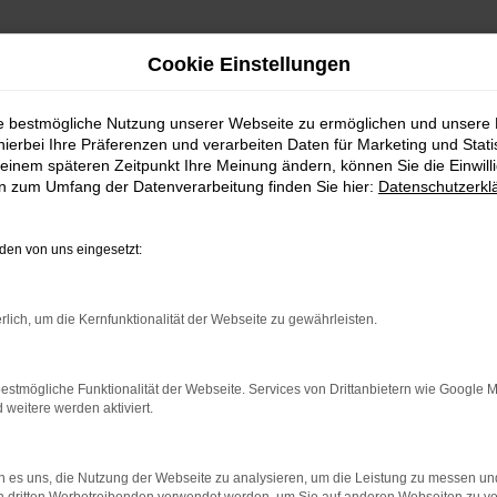
Cookie Einstellungen
ie bestmögliche Nutzung unserer Webseite zu ermöglichen und unsere
hierbei Ihre Präferenzen und verarbeiten Daten für Marketing und Stati
einem späteren Zeitpunkt Ihre Meinung ändern, können Sie die Einwillig
en zum Umfang der Datenverarbeitung finden Sie hier:
Datenschutzerkl
WhatsAPP
en von uns eingesetzt:
+49 4295 557
Telefon
rlich, um die Kernfunktionalität der Webseite zu gewährleisten.
+49 4295 557
Öffnungszeiten
estmögliche Funktionalität der Webseite. Services von Drittanbietern wie Google 
eitere werden aktiviert.
MO-DO: 07:30 bis 18:00 Uhr
FR: 07:30 bis 17:30 Uhr
 es uns, die Nutzung der Webseite zu analysieren, um die Leistung zu messen u