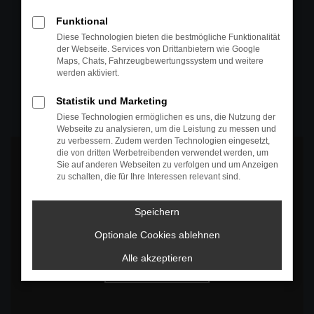
+49 4295 557
Funktional
Telefon
Diese Technologien bieten die bestmögliche Funktionalität
der Webseite. Services von Drittanbietern wie Google
+49 4295 557
Maps, Chats, Fahrzeugbewertungssystem und weitere
werden aktiviert.
Öffnungszeiten
MO-DO: 07:30 bis 18:00 Uhr
Statistik und Marketing
FR: 07:30 bis 17:30 Uhr
Diese Technologien ermöglichen es uns, die Nutzung der
Webseite zu analysieren, um die Leistung zu messen und
zu verbessern. Zudem werden Technologien eingesetzt,
die von dritten Werbetreibenden verwendet werden, um
Sie auf anderen Webseiten zu verfolgen und um Anzeigen
zu schalten, die für Ihre Interessen relevant sind.
Es wird versucht, Inhalte von
www.google.com
zu laden. Dabei
Speichern
können Daten an Dritte weitergegeben werden. Wenn Sie damit
einverstanden sind, klicken Sie bitte auf "Bestätigen".
Optionale Cookies ablehnen
Bestätigen
Alle akzeptieren