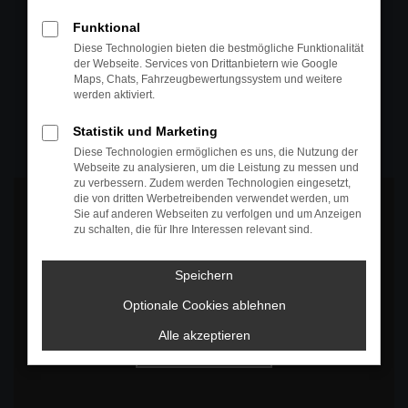
+49 4295 557
Funktional
Telefon
Diese Technologien bieten die bestmögliche Funktionalität
der Webseite. Services von Drittanbietern wie Google
+49 4295 557
Maps, Chats, Fahrzeugbewertungssystem und weitere
werden aktiviert.
Öffnungszeiten
MO-DO: 07:30 bis 18:00 Uhr
Statistik und Marketing
FR: 07:30 bis 17:30 Uhr
Diese Technologien ermöglichen es uns, die Nutzung der
Webseite zu analysieren, um die Leistung zu messen und
zu verbessern. Zudem werden Technologien eingesetzt,
die von dritten Werbetreibenden verwendet werden, um
Sie auf anderen Webseiten zu verfolgen und um Anzeigen
zu schalten, die für Ihre Interessen relevant sind.
Es wird versucht, Inhalte von
www.google.com
zu laden. Dabei
Speichern
können Daten an Dritte weitergegeben werden. Wenn Sie damit
einverstanden sind, klicken Sie bitte auf "Bestätigen".
Optionale Cookies ablehnen
Bestätigen
Alle akzeptieren