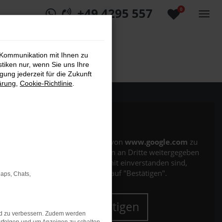
+49 4295 557
0
 Kommunikation mit Ihnen zu
stiken nur, wenn Sie uns Ihre
ung jederzeit für die Zukunft
ärung
,
Cookie-Richtlinie
.
Es wird versucht, Inhalte von
www.google.com
zu
laden. Dabei können Daten an Dritte weitergegeben
werden. Wenn Sie damit einverstanden sind,
klicken Sie bitte auf "Bestätigen".
Maps, Chats,
Bestätigen
nd zu verbessern. Zudem werden