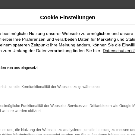
Cookie Einstellungen
ie bestmögliche Nutzung unserer Webseite zu ermöglichen und unsere
hierbei Ihre Präferenzen und verarbeiten Daten für Marketing und Stati
einem späteren Zeitpunkt Ihre Meinung ändern, können Sie die Einwillig
en zum Umfang der Datenverarbeitung finden Sie hier:
Datenschutzerkl
WhatsAPP
en von uns eingesetzt:
+49 4295 557
Telefon
rlich, um die Kernfunktionalität der Webseite zu gewährleisten.
+49 4295 557
Öffnungszeiten
estmögliche Funktionalität der Webseite. Services von Drittanbietern wie Google 
eitere werden aktiviert.
MO-DO: 07:30 bis 18:00 Uhr
FR: 07:30 bis 17:30 Uhr
 es uns, die Nutzung der Webseite zu analysieren, um die Leistung zu messen u