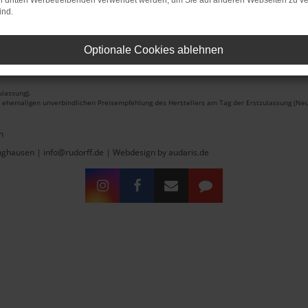
on dritten Werbetreibenden verwendet werden, um Sie auf anderen Webseiten zu ve
ind.
Optionale Cookies ablehnen
lassung).
r ehemaligen unverbindlichen Preisempfehlung des Herstellers am Tag der Erstzulassung (Neu
n
inghausen | info@rudorff.de |
Webdesign by audaris.de