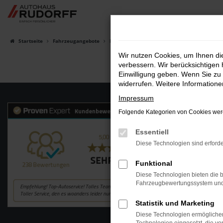
Zum
Hauptinhalt
springen
Startseite
Fahrzeugangebote
Fahrzeugsuche
Wir nutzen Cookies, um Ihnen d
verbessern. Wir berücksichtigen 
Einwilligung geben. Wenn Sie zu 
widerrufen. Weitere Information
Impressum
Folgende Kategorien von Cookies werd
Essentiell
Diese Technologien sind erforde
Funktional
Diese Technologien bieten die b
Fahrzeugbewertungssystem und w
Statistik und Marketing
Diese Technologien ermöglichen