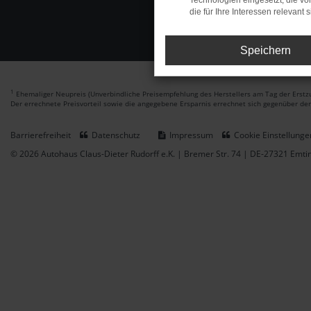
Technologien eingesetzt, die v
die für Ihre Interessen relevant s
Speichern
1
Ehemaliger Neupreis (Unverbindliche Preisempfehlung des Herstellers am Tag der Erstzu
Der errechnete Preisvorteil sowie die angegebene Ersparnis errechnet sich gegenüber de
Barrierefreiheit
Datenschutz
Impressum
Cookie Einstellunge
© 2026 Autohaus Claus-Dieter Rudorff e.K. | Bremer Str. 74 | DE-27321 Emt