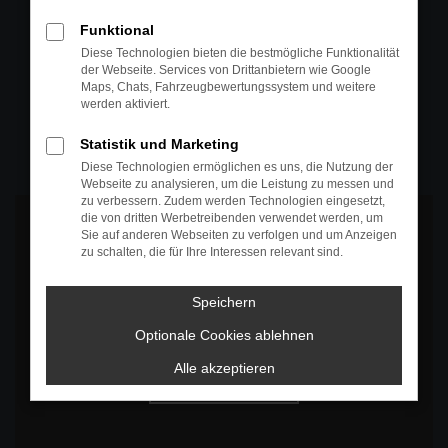
+49 4295 557
Funktional
Telefon
Diese Technologien bieten die bestmögliche Funktionalität
der Webseite. Services von Drittanbietern wie Google
+49 4295 557
Maps, Chats, Fahrzeugbewertungssystem und weitere
werden aktiviert.
Öffnungszeiten
MO-DO: 07:30 bis 18:00 Uhr
Statistik und Marketing
FR: 07:30 bis 17:30 Uhr
Diese Technologien ermöglichen es uns, die Nutzung der
Webseite zu analysieren, um die Leistung zu messen und
zu verbessern. Zudem werden Technologien eingesetzt,
die von dritten Werbetreibenden verwendet werden, um
Sie auf anderen Webseiten zu verfolgen und um Anzeigen
zu schalten, die für Ihre Interessen relevant sind.
Es wird versucht, Inhalte von
www.google.com
zu laden. Dabei
Speichern
können Daten an Dritte weitergegeben werden. Wenn Sie damit
einverstanden sind, klicken Sie bitte auf "Bestätigen".
Optionale Cookies ablehnen
Bestätigen
Alle akzeptieren