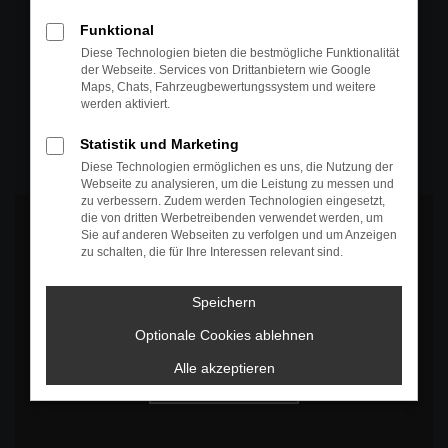
+49 4295 557
Funktional
Telefon
Diese Technologien bieten die bestmögliche Funktionalität
der Webseite. Services von Drittanbietern wie Google
+49 4295 557
Maps, Chats, Fahrzeugbewertungssystem und weitere
werden aktiviert.
Öffnungszeiten
MO-DO: 07:30 bis 18:00 Uhr
Statistik und Marketing
FR: 07:30 bis 17:30 Uhr
Diese Technologien ermöglichen es uns, die Nutzung der
Webseite zu analysieren, um die Leistung zu messen und
zu verbessern. Zudem werden Technologien eingesetzt,
die von dritten Werbetreibenden verwendet werden, um
Sie auf anderen Webseiten zu verfolgen und um Anzeigen
zu schalten, die für Ihre Interessen relevant sind.
Es wird versucht, Inhalte von
www.google.com
zu laden. Dabei
Speichern
können Daten an Dritte weitergegeben werden. Wenn Sie damit
einverstanden sind, klicken Sie bitte auf "Bestätigen".
Optionale Cookies ablehnen
Bestätigen
Alle akzeptieren