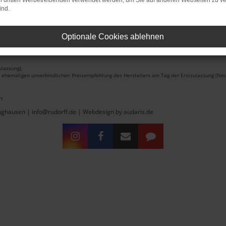
on dritten Werbetreibenden verwendet werden, um Sie auf anderen Webseiten zu ve
ind.
Optionale Cookies ablehnen
lassung).
r ehemaligen unverbindlichen Preisempfehlung des Herstellers am Tag der Erstzulassung (Neu
n
inghausen | info@rudorff.de |
Webdesign by audaris.de