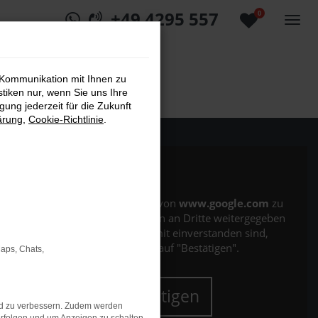
+49 4295 557
0
 Kommunikation mit Ihnen zu
stiken nur, wenn Sie uns Ihre
ung jederzeit für die Zukunft
ärung
,
Cookie-Richtlinie
.
Es wird versucht, Inhalte von
www.google.com
zu
laden. Dabei können Daten an Dritte weitergegeben
werden. Wenn Sie damit einverstanden sind,
klicken Sie bitte auf "Bestätigen".
Maps, Chats,
Bestätigen
nd zu verbessern. Zudem werden