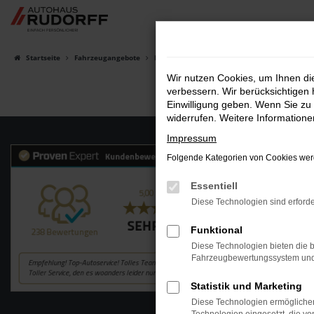
Zum
Hauptinhalt
springen
Startseite
Fahrzeugangebote
Fahrzeugsuche
Wir nutzen Cookies, um Ihnen d
verbessern. Wir berücksichtigen 
Einwilligung geben. Wenn Sie zu 
widerrufen. Weitere Information
Impressum
Folgende Kategorien von Cookies werd
Essentiell
Diese Technologien sind erforde
Funktional
Diese Technologien bieten die b
Fahrzeugbewertungssystem und w
Statistik und Marketing
Diese Technologien ermöglichen