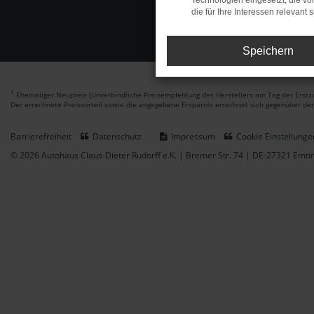
Technologien eingesetzt, die v
die für Ihre Interessen relevant s
Speichern
1
Ehemaliger Neupreis (Unverbindliche Preisempfehlung des Herstellers am Tag der Erstzu
Der errechnete Preisvorteil sowie die angegebene Ersparnis errechnet sich gegenüber de
Barrierefreiheit
Datenschutz
Impressum
Cookie Einstellunge
© 2026 Autohaus Claus-Dieter Rudorff e.K. | Bremer Str. 74 | DE-27321 Emt