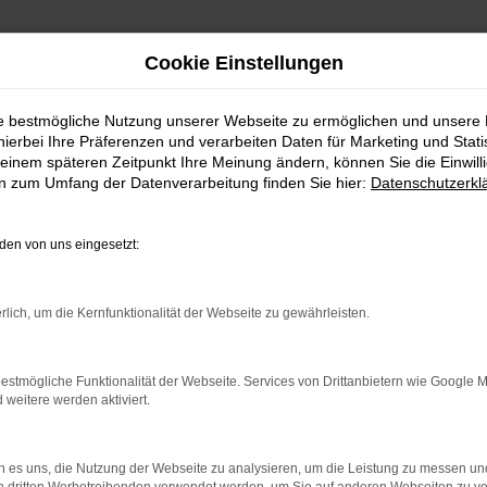
Cookie Einstellungen
ie bestmögliche Nutzung unserer Webseite zu ermöglichen und unsere
hierbei Ihre Präferenzen und verarbeiten Daten für Marketing und Stati
einem späteren Zeitpunkt Ihre Meinung ändern, können Sie die Einwillig
en zum Umfang der Datenverarbeitung finden Sie hier:
Datenschutzerkl
WhatsAPP
en von uns eingesetzt:
+49 4295 557
Telefon
rlich, um die Kernfunktionalität der Webseite zu gewährleisten.
+49 4295 557
Öffnungszeiten
estmögliche Funktionalität der Webseite. Services von Drittanbietern wie Google 
eitere werden aktiviert.
MO-DO: 07:30 bis 18:00 Uhr
FR: 07:30 bis 17:30 Uhr
 es uns, die Nutzung der Webseite zu analysieren, um die Leistung zu messen u