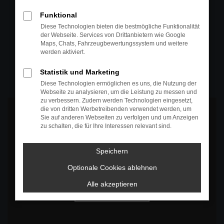
+49 4295 557
Funktional
Telefon
Diese Technologien bieten die bestmögliche Funktionalität
der Webseite. Services von Drittanbietern wie Google
+49 4295 557
Maps, Chats, Fahrzeugbewertungssystem und weitere
werden aktiviert.
Öffnungszeiten
MO-DO: 07:30 bis 18:00 Uhr
Statistik und Marketing
FR: 07:30 bis 17:30 Uhr
Diese Technologien ermöglichen es uns, die Nutzung der
Webseite zu analysieren, um die Leistung zu messen und
zu verbessern. Zudem werden Technologien eingesetzt,
die von dritten Werbetreibenden verwendet werden, um
Sie auf anderen Webseiten zu verfolgen und um Anzeigen
zu schalten, die für Ihre Interessen relevant sind.
Es wird versucht, Inhalte von
www.google.com
zu laden. Dabei
Speichern
können Daten an Dritte weitergegeben werden. Wenn Sie damit
einverstanden sind, klicken Sie bitte auf "Bestätigen".
Optionale Cookies ablehnen
Bestätigen
Alle akzeptieren