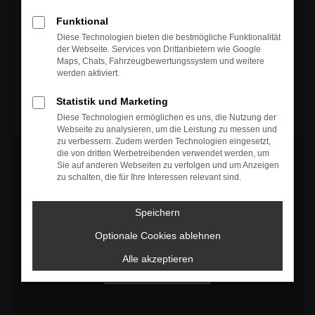
+49 4295 557
Funktional
Telefon
Diese Technologien bieten die bestmögliche Funktionalität
der Webseite. Services von Drittanbietern wie Google
+49 4295 557
Maps, Chats, Fahrzeugbewertungssystem und weitere
werden aktiviert.
Öffnungszeiten
MO-DO: 07:30 bis 18:00 Uhr
Statistik und Marketing
FR: 07:30 bis 17:30 Uhr
Diese Technologien ermöglichen es uns, die Nutzung der
Webseite zu analysieren, um die Leistung zu messen und
zu verbessern. Zudem werden Technologien eingesetzt,
die von dritten Werbetreibenden verwendet werden, um
Sie auf anderen Webseiten zu verfolgen und um Anzeigen
zu schalten, die für Ihre Interessen relevant sind.
Es wird versucht, Inhalte von
www.google.com
zu laden. Dabei
Speichern
können Daten an Dritte weitergegeben werden. Wenn Sie damit
einverstanden sind, klicken Sie bitte auf "Bestätigen".
Optionale Cookies ablehnen
Bestätigen
Alle akzeptieren