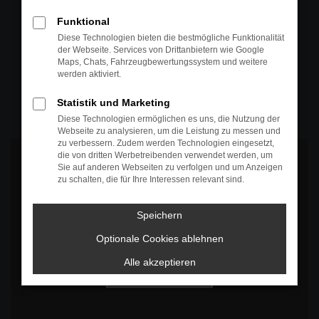
+49 4295 557
Funktional
Telefon
Diese Technologien bieten die bestmögliche Funktionalität
der Webseite. Services von Drittanbietern wie Google
+49 4295 557
Maps, Chats, Fahrzeugbewertungssystem und weitere
werden aktiviert.
Öffnungszeiten
MO-DO: 07:30 bis 18:00 Uhr
Statistik und Marketing
FR: 07:30 bis 17:30 Uhr
Diese Technologien ermöglichen es uns, die Nutzung der
Webseite zu analysieren, um die Leistung zu messen und
zu verbessern. Zudem werden Technologien eingesetzt,
die von dritten Werbetreibenden verwendet werden, um
Sie auf anderen Webseiten zu verfolgen und um Anzeigen
zu schalten, die für Ihre Interessen relevant sind.
Es wird versucht, Inhalte von
www.google.com
zu laden. Dabei
Speichern
können Daten an Dritte weitergegeben werden. Wenn Sie damit
einverstanden sind, klicken Sie bitte auf "Bestätigen".
Optionale Cookies ablehnen
Bestätigen
Alle akzeptieren