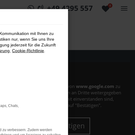
+49 4295 557
0
 Kommunikation mit Ihnen zu
stiken nur, wenn Sie uns Ihre
ung jederzeit für die Zukunft
ärung
,
Cookie-Richtlinie
.
Es wird versucht, Inhalte von
www.google.com
zu
laden. Dabei können Daten an Dritte weitergegeben
werden. Wenn Sie damit einverstanden sind,
klicken Sie bitte auf "Bestätigen".
Maps, Chats,
Bestätigen
nd zu verbessern. Zudem werden