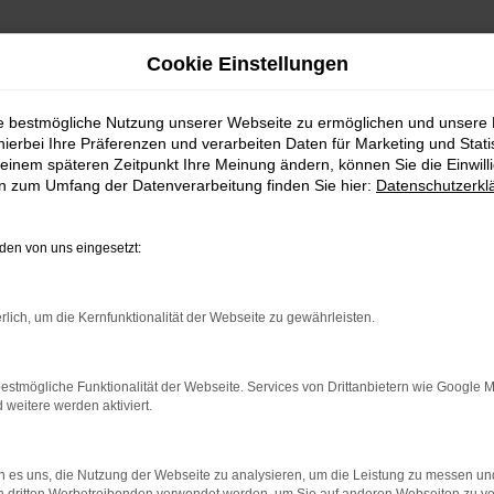
Cookie Einstellungen
ie bestmögliche Nutzung unserer Webseite zu ermöglichen und unsere
hierbei Ihre Präferenzen und verarbeiten Daten für Marketing und Stati
einem späteren Zeitpunkt Ihre Meinung ändern, können Sie die Einwillig
en zum Umfang der Datenverarbeitung finden Sie hier:
Datenschutzerkl
WhatsAPP
en von uns eingesetzt:
+49 4295 557
Telefon
rlich, um die Kernfunktionalität der Webseite zu gewährleisten.
+49 4295 557
Öffnungszeiten
estmögliche Funktionalität der Webseite. Services von Drittanbietern wie Google 
eitere werden aktiviert.
MO-DO: 07:30 bis 18:00 Uhr
FR: 07:30 bis 17:30 Uhr
 es uns, die Nutzung der Webseite zu analysieren, um die Leistung zu messen u