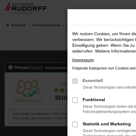
Zum
Hauptinhalt
springen
Startseite
Fahrzeugangebote
Fahrzeugsuche
Wir nutzen Cookies, um Ihnen d
verbessern. Wir berücksichtigen 
Einwilligung geben. Wenn Sie zu 
widerrufen. Weitere Information
Impressum
Folgende Kategorien von Cookies werd
Essentiell
Diese Technologien sind erforde
Funktional
Diese Technologien bieten die b
Fahrzeugbewertungssystem und w
Statistik und Marketing
Diese Technologien ermöglichen