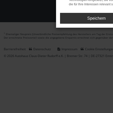
Technologien eingesetzt, die v
die für Ihre Interessen relevant s
Speichern
1
Ehemaliger Neupreis (Unverbindliche Preisempfehlung des Herstellers am Tag der Erstzu
Der errechnete Preisvorteil sowie die angegebene Ersparnis errechnet sich gegenüber de
Barrierefreiheit
Datenschutz
Impressum
Cookie Einstellunge
© 2026 Autohaus Claus-Dieter Rudorff e.K. | Bremer Str. 74 | DE-27321 Emt