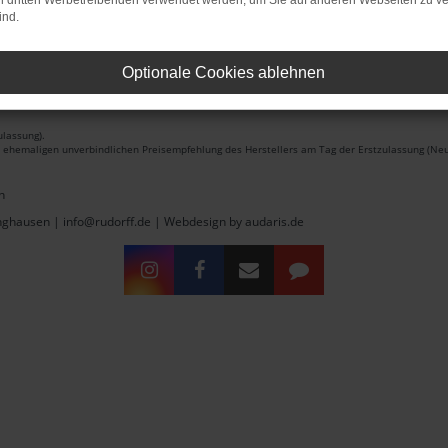
on dritten Werbetreibenden verwendet werden, um Sie auf anderen Webseiten zu ve
ind.
Optionale Cookies ablehnen
lassung).
r ehemaligen unverbindlichen Preisempfehlung des Herstellers am Tag der Erstzulassung (Neu
n
inghausen | info@rudorff.de |
Webdesign by audaris.de