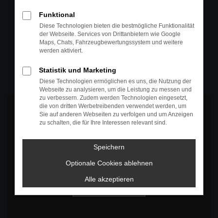
+49 4295 557
Funktional
Telefon
Diese Technologien bieten die bestmögliche Funktionalität
der Webseite. Services von Drittanbietern wie Google
+49 4295 557
Maps, Chats, Fahrzeugbewertungssystem und weitere
werden aktiviert.
Öffnungszeiten
MO-DO: 07:30 bis 18:00 Uhr
Statistik und Marketing
FR: 07:30 bis 17:30 Uhr
Diese Technologien ermöglichen es uns, die Nutzung der
Webseite zu analysieren, um die Leistung zu messen und
zu verbessern. Zudem werden Technologien eingesetzt,
die von dritten Werbetreibenden verwendet werden, um
Sie auf anderen Webseiten zu verfolgen und um Anzeigen
zu schalten, die für Ihre Interessen relevant sind.
Es wird versucht, Inhalte von
www.google.com
zu laden. Dabei
Speichern
können Daten an Dritte weitergegeben werden. Wenn Sie damit
einverstanden sind, klicken Sie bitte auf "Bestätigen".
Optionale Cookies ablehnen
Bestätigen
Alle akzeptieren