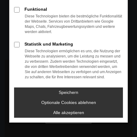
+49 4295 557
Funktional
Telefon
Diese Technologien bieten die bestmögliche Funktionalität
der Webseite. Services von Drittanbietern wie Google
+49 4295 557
Maps, Chats, Fahrzeugbewertungssystem und weitere
werden aktiviert.
Öffnungszeiten
MO-DO: 07:30 bis 18:00 Uhr
Statistik und Marketing
FR: 07:30 bis 17:30 Uhr
Diese Technologien ermöglichen es uns, die Nutzung der
Webseite zu analysieren, um die Leistung zu messen und
zu verbessern. Zudem werden Technologien eingesetzt,
die von dritten Werbetreibenden verwendet werden, um
Sie auf anderen Webseiten zu verfolgen und um Anzeigen
zu schalten, die für Ihre Interessen relevant sind.
Es wird versucht, Inhalte von
www.google.com
zu laden. Dabei
Speichern
können Daten an Dritte weitergegeben werden. Wenn Sie damit
einverstanden sind, klicken Sie bitte auf "Bestätigen".
Optionale Cookies ablehnen
Bestätigen
Alle akzeptieren