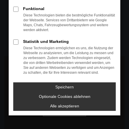
+49 4295 557
Funktional
Telefon
Diese Technologien bieten die bestmögliche Funktionalität
der Webseite. Services von Drittanbietern wie Google
+49 4295 557
Maps, Chats, Fahrzeugbewertungssystem und weitere
werden aktiviert.
Öffnungszeiten
MO-DO: 07:30 bis 18:00 Uhr
Statistik und Marketing
FR: 07:30 bis 17:30 Uhr
Diese Technologien ermöglichen es uns, die Nutzung der
Webseite zu analysieren, um die Leistung zu messen und
zu verbessern. Zudem werden Technologien eingesetzt,
die von dritten Werbetreibenden verwendet werden, um
Sie auf anderen Webseiten zu verfolgen und um Anzeigen
zu schalten, die für Ihre Interessen relevant sind.
Es wird versucht, Inhalte von
www.google.com
zu laden. Dabei
Speichern
können Daten an Dritte weitergegeben werden. Wenn Sie damit
einverstanden sind, klicken Sie bitte auf "Bestätigen".
Optionale Cookies ablehnen
Bestätigen
Alle akzeptieren