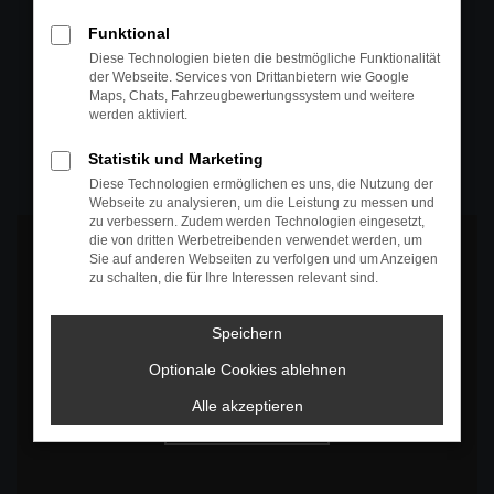
+49 4295 557
Funktional
Telefon
Diese Technologien bieten die bestmögliche Funktionalität
der Webseite. Services von Drittanbietern wie Google
+49 4295 557
Maps, Chats, Fahrzeugbewertungssystem und weitere
werden aktiviert.
Öffnungszeiten
MO-DO: 07:30 bis 18:00 Uhr
Statistik und Marketing
FR: 07:30 bis 17:30 Uhr
Diese Technologien ermöglichen es uns, die Nutzung der
Webseite zu analysieren, um die Leistung zu messen und
zu verbessern. Zudem werden Technologien eingesetzt,
die von dritten Werbetreibenden verwendet werden, um
Sie auf anderen Webseiten zu verfolgen und um Anzeigen
zu schalten, die für Ihre Interessen relevant sind.
Es wird versucht, Inhalte von
www.google.com
zu laden. Dabei
Speichern
können Daten an Dritte weitergegeben werden. Wenn Sie damit
einverstanden sind, klicken Sie bitte auf "Bestätigen".
Optionale Cookies ablehnen
Bestätigen
Alle akzeptieren