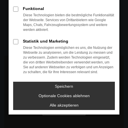
+49 4295 557
Funktional
Telefon
Diese Technologien bieten die bestmögliche Funktionalität
der Webseite. Services von Drittanbietern wie Google
+49 4295 557
Maps, Chats, Fahrzeugbewertungssystem und weitere
werden aktiviert.
Öffnungszeiten
MO-DO: 07:30 bis 18:00 Uhr
Statistik und Marketing
FR: 07:30 bis 17:30 Uhr
Diese Technologien ermöglichen es uns, die Nutzung der
Webseite zu analysieren, um die Leistung zu messen und
zu verbessern. Zudem werden Technologien eingesetzt,
die von dritten Werbetreibenden verwendet werden, um
Sie auf anderen Webseiten zu verfolgen und um Anzeigen
zu schalten, die für Ihre Interessen relevant sind.
Es wird versucht, Inhalte von
www.google.com
zu laden. Dabei
Speichern
können Daten an Dritte weitergegeben werden. Wenn Sie damit
einverstanden sind, klicken Sie bitte auf "Bestätigen".
Optionale Cookies ablehnen
Bestätigen
Alle akzeptieren