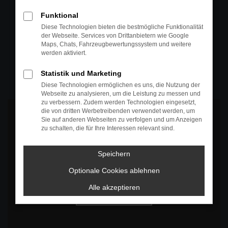
+49 4295 557
Funktional
Telefon
Diese Technologien bieten die bestmögliche Funktionalität
der Webseite. Services von Drittanbietern wie Google
+49 4295 557
Maps, Chats, Fahrzeugbewertungssystem und weitere
werden aktiviert.
Öffnungszeiten
MO-DO: 07:30 bis 18:00 Uhr
Statistik und Marketing
FR: 07:30 bis 17:30 Uhr
Diese Technologien ermöglichen es uns, die Nutzung der
Webseite zu analysieren, um die Leistung zu messen und
zu verbessern. Zudem werden Technologien eingesetzt,
die von dritten Werbetreibenden verwendet werden, um
Sie auf anderen Webseiten zu verfolgen und um Anzeigen
zu schalten, die für Ihre Interessen relevant sind.
Es wird versucht, Inhalte von
www.google.com
zu laden. Dabei
Speichern
können Daten an Dritte weitergegeben werden. Wenn Sie damit
einverstanden sind, klicken Sie bitte auf "Bestätigen".
Optionale Cookies ablehnen
Bestätigen
Alle akzeptieren