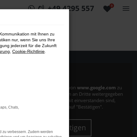
+49 4295 557
0
 Kommunikation mit Ihnen zu
stiken nur, wenn Sie uns Ihre
ung jederzeit für die Zukunft
ärung
,
Cookie-Richtlinie
.
Es wird versucht, Inhalte von
www.google.com
zu
laden. Dabei können Daten an Dritte weitergegeben
werden. Wenn Sie damit einverstanden sind,
klicken Sie bitte auf "Bestätigen".
Maps, Chats,
Bestätigen
nd zu verbessern. Zudem werden