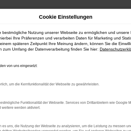
Cookie Einstellungen
ie bestmögliche Nutzung unserer Webseite zu ermöglichen und unsere
hierbei Ihre Präferenzen und verarbeiten Daten für Marketing und Stati
einem späteren Zeitpunkt Ihre Meinung ändern, können Sie die Einwillig
en zum Umfang der Datenverarbeitung finden Sie hier:
Datenschutzerkl
WhatsAPP
en von uns eingesetzt:
+49 4295 557
Telefon
rlich, um die Kernfunktionalität der Webseite zu gewährleisten.
+49 4295 557
Öffnungszeiten
estmögliche Funktionalität der Webseite. Services von Drittanbietern wie Google 
eitere werden aktiviert.
MO-DO: 07:30 bis 18:00 Uhr
FR: 07:30 bis 17:30 Uhr
 es uns, die Nutzung der Webseite zu analysieren, um die Leistung zu messen u