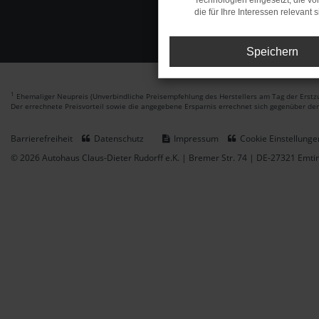
Technologien eingesetzt, die v
die für Ihre Interessen relevant s
Speichern
1
Ehemaliger Neupreis (Unverbindliche Preisempfehlung des Herstellers am Tag der Erstzu
Der errechnete Preisvorteil sowie die angegebene Ersparnis errechnet sich gegenüber de
Barrierefreiheit
Datenschutz
Impressum
Cookie Einstellunge
© 2026 Autohaus Claus-Dieter Rudorff e.K. | Bremer Str. 74 | DE-27321 Emt