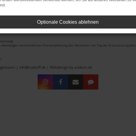
on dritten Werbetreibenden verwendet werden, um Sie auf anderen Webseiten zu ve
ind.
Optionale Cookies ablehnen
lassung).
r ehemaligen unverbindlichen Preisempfehlung des Herstellers am Tag der Erstzulassung (Neu
n
inghausen | info@rudorff.de |
Webdesign by audaris.de