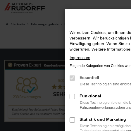
Zum
Hauptinhalt
springen
Startseite
Fahrzeugangebote
Fahrzeugsuche
Wir nutzen Cookies, um Ihnen d
verbessern. Wir berücksichtigen 
Einwilligung geben. Wenn Sie zu 
widerrufen. Weitere Information
Impressum
Folgende Kategorien von Cookies werd
Essentiell
Diese Technologien sind erforde
Funktional
Diese Technologien bieten die b
Fahrzeugbewertungssystem und w
Statistik und Marketing
Diese Technologien ermöglichen