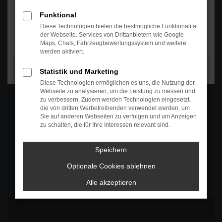
Funktional
Diese Technologien bieten die bestmögliche Funktionalität
der Webseite. Services von Drittanbietern wie Google
Maps, Chats, Fahrzeugbewertungssystem und weitere
werden aktiviert.
Statistik und Marketing
Diese Technologien ermöglichen es uns, die Nutzung der
Webseite zu analysieren, um die Leistung zu messen und
WhatsAPP
zu verbessern. Zudem werden Technologien eingesetzt,
+49 4295 557
die von dritten Werbetreibenden verwendet werden, um
Sie auf anderen Webseiten zu verfolgen und um Anzeigen
Telefon
zu schalten, die für Ihre Interessen relevant sind.
+49 4295 557
Speichern
Öffnungszeiten
Optionale Cookies ablehnen
MO-DO: 07:30 bis 18:00 Uhr
FR: 07:30 bis 17:30 Uhr
Alle akzeptieren