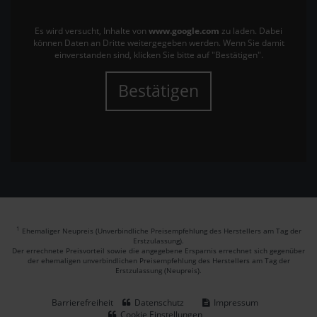
Es wird versucht, Inhalte von
www.google.com
zu laden. Dabei
können Daten an Dritte weitergegeben werden. Wenn Sie damit
einverstanden sind, klicken Sie bitte auf "Bestätigen".
Bestätigen
1
Ehemaliger Neupreis (Unverbindliche Preisempfehlung des Herstellers am Tag der
Erstzulassung).
Der errechnete Preisvorteil sowie die angegebene Ersparnis errechnet sich gegenüber
der ehemaligen unverbindlichen Preisempfehlung des Herstellers am Tag der
Erstzulassung (Neupreis).
Barrierefreiheit
Datenschutz
Impressum
Cookie Einstellungen